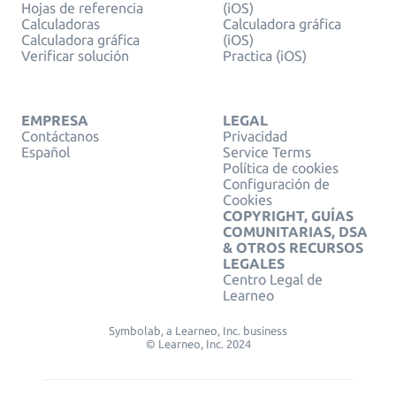
Hojas de referencia
(iOS)
Calculadoras
Calculadora gráfica
Calculadora gráfica
(iOS)
Verificar solución
Practica (iOS)
EMPRESA
LEGAL
Contáctanos
Privacidad
Español
Service Terms
Política de cookies
Configuración de
Cookies
COPYRIGHT, GUÍAS
COMUNITARIAS, DSA
& OTROS RECURSOS
LEGALES
Centro Legal de
Learneo
Symbolab, a Learneo, Inc. business
© Learneo, Inc. 2024