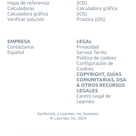
Hojas de referencia
(iOS)
Calculadoras
Calculadora gráfica
Calculadora gráfica
(iOS)
Verificar solución
Practica (iOS)
EMPRESA
LEGAL
Contáctanos
Privacidad
Español
Service Terms
Política de cookies
Configuración de
Cookies
COPYRIGHT, GUÍAS
COMUNITARIAS, DSA
& OTROS RECURSOS
LEGALES
Centro Legal de
Learneo
Symbolab, a Learneo, Inc. business
© Learneo, Inc. 2024