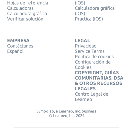
Hojas de referencia
(iOS)
Calculadoras
Calculadora gráfica
Calculadora gráfica
(iOS)
Verificar solución
Practica (iOS)
EMPRESA
LEGAL
Contáctanos
Privacidad
Español
Service Terms
Política de cookies
Configuración de
Cookies
COPYRIGHT, GUÍAS
COMUNITARIAS, DSA
& OTROS RECURSOS
LEGALES
Centro Legal de
Learneo
Symbolab, a Learneo, Inc. business
© Learneo, Inc. 2024