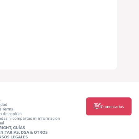
L
idad
Comentarios
e Terms
ca de cookies
das ni compartas mi información
nal
IGHT, GUÍAS
NITARIAS, DSA & OTROS
RSOS LEGALES