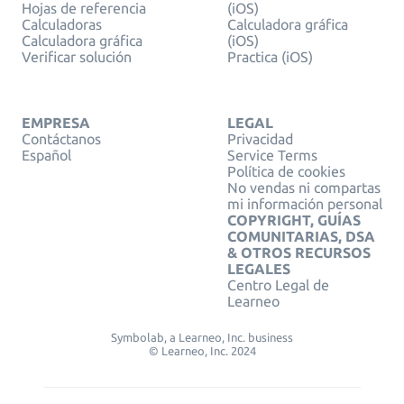
Hojas de referencia
(iOS)
Calculadoras
Calculadora gráfica
Calculadora gráfica
(iOS)
Verificar solución
Practica (iOS)
EMPRESA
LEGAL
Contáctanos
Privacidad
Español
Service Terms
Política de cookies
No vendas ni compartas
mi información personal
COPYRIGHT, GUÍAS
COMUNITARIAS, DSA
& OTROS RECURSOS
LEGALES
Centro Legal de
Learneo
Symbolab, a Learneo, Inc. business
© Learneo, Inc. 2024