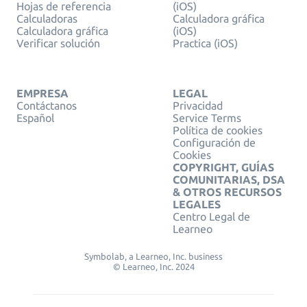
Hojas de referencia
(iOS)
Calculadoras
Calculadora gráfica
Calculadora gráfica
(iOS)
Verificar solución
Practica (iOS)
EMPRESA
LEGAL
Contáctanos
Privacidad
Español
Service Terms
Política de cookies
Configuración de
Cookies
COPYRIGHT, GUÍAS
COMUNITARIAS, DSA
& OTROS RECURSOS
LEGALES
Centro Legal de
Learneo
Symbolab, a Learneo, Inc. business
© Learneo, Inc. 2024