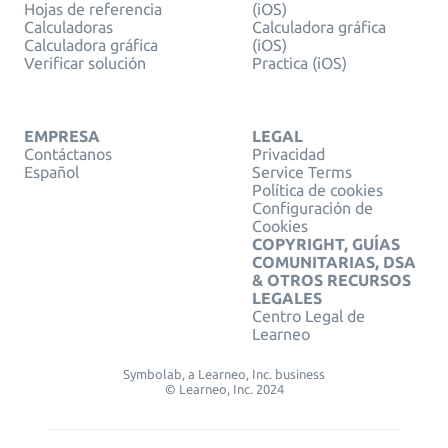
Hojas de referencia
(iOS)
Calculadoras
Calculadora gráfica
Calculadora gráfica
(iOS)
Verificar solución
Practica (iOS)
EMPRESA
LEGAL
Contáctanos
Privacidad
Español
Service Terms
Política de cookies
Configuración de
Cookies
COPYRIGHT, GUÍAS
COMUNITARIAS, DSA
& OTROS RECURSOS
LEGALES
Centro Legal de
Learneo
Symbolab, a Learneo, Inc. business
© Learneo, Inc. 2024