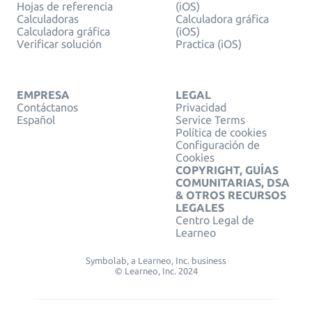
Hojas de referencia
(iOS)
Calculadoras
Calculadora gráfica
Calculadora gráfica
(iOS)
Verificar solución
Practica (iOS)
EMPRESA
LEGAL
Contáctanos
Privacidad
Español
Service Terms
Política de cookies
Configuración de
Cookies
COPYRIGHT, GUÍAS
COMUNITARIAS, DSA
& OTROS RECURSOS
LEGALES
Centro Legal de
Learneo
Symbolab, a Learneo, Inc. business
© Learneo, Inc. 2024