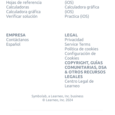
Hojas de referencia
(iOS)
Calculadoras
Calculadora gráfica
Calculadora gráfica
(iOS)
Verificar solución
Practica (iOS)
EMPRESA
LEGAL
Contáctanos
Privacidad
Español
Service Terms
Política de cookies
Configuración de
Cookies
COPYRIGHT, GUÍAS
COMUNITARIAS, DSA
& OTROS RECURSOS
LEGALES
Centro Legal de
Learneo
Symbolab, a Learneo, Inc. business
© Learneo, Inc. 2024