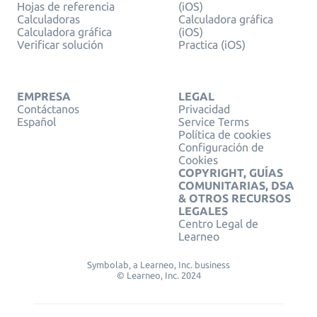
Hojas de referencia
(iOS)
Calculadoras
Calculadora gráfica
Calculadora gráfica
(iOS)
Verificar solución
Practica (iOS)
EMPRESA
LEGAL
Contáctanos
Privacidad
Español
Service Terms
Política de cookies
Configuración de
Cookies
COPYRIGHT, GUÍAS
COMUNITARIAS, DSA
& OTROS RECURSOS
LEGALES
Centro Legal de
Learneo
Symbolab, a Learneo, Inc. business
© Learneo, Inc. 2024