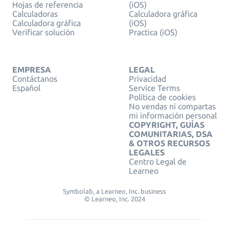
Hojas de referencia
(iOS)
Calculadoras
Calculadora gráfica
Calculadora gráfica
(iOS)
Verificar solución
Practica (iOS)
EMPRESA
LEGAL
Contáctanos
Privacidad
Español
Service Terms
Política de cookies
No vendas ni compartas
mi información personal
COPYRIGHT, GUÍAS
COMUNITARIAS, DSA
& OTROS RECURSOS
LEGALES
Centro Legal de
Learneo
Symbolab, a Learneo, Inc. business
© Learneo, Inc. 2024