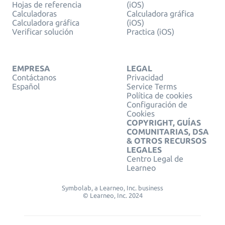
Hojas de referencia
(iOS)
Calculadoras
Calculadora gráfica
Calculadora gráfica
(iOS)
Verificar solución
Practica (iOS)
EMPRESA
LEGAL
Contáctanos
Privacidad
Español
Service Terms
Política de cookies
Configuración de
Cookies
COPYRIGHT, GUÍAS
COMUNITARIAS, DSA
& OTROS RECURSOS
LEGALES
Centro Legal de
Learneo
Symbolab, a Learneo, Inc. business
© Learneo, Inc. 2024