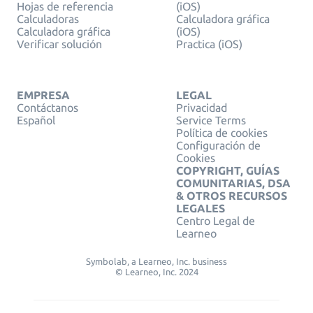
Hojas de referencia
(iOS)
Calculadoras
Calculadora gráfica
Calculadora gráfica
(iOS)
Verificar solución
Practica (iOS)
EMPRESA
LEGAL
Contáctanos
Privacidad
Español
Service Terms
Política de cookies
Configuración de
Cookies
COPYRIGHT, GUÍAS
COMUNITARIAS, DSA
& OTROS RECURSOS
LEGALES
Centro Legal de
Learneo
Symbolab, a Learneo, Inc. business
© Learneo, Inc. 2024