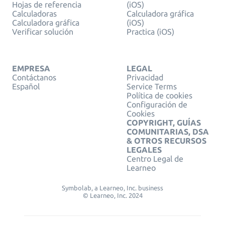
Hojas de referencia
(iOS)
Calculadoras
Calculadora gráfica
Calculadora gráfica
(iOS)
Verificar solución
Practica (iOS)
EMPRESA
LEGAL
Contáctanos
Privacidad
Español
Service Terms
Política de cookies
Configuración de
Cookies
COPYRIGHT, GUÍAS
COMUNITARIAS, DSA
& OTROS RECURSOS
LEGALES
Centro Legal de
Learneo
Symbolab, a Learneo, Inc. business
© Learneo, Inc. 2024