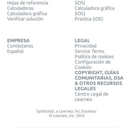
Hojas de referencia
(iOS)
Calculadoras
Calculadora gráfica
Calculadora gráfica
(iOS)
Verificar solución
Practica (iOS)
EMPRESA
LEGAL
Contáctanos
Privacidad
Español
Service Terms
Política de cookies
Configuración de
Cookies
COPYRIGHT, GUÍAS
COMUNITARIAS, DSA
& OTROS RECURSOS
LEGALES
Centro Legal de
Learneo
Symbolab, a Learneo, Inc. business
© Learneo, Inc. 2024