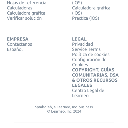
Hojas de referencia
(iOS)
Calculadoras
Calculadora gráfica
Calculadora gráfica
(iOS)
Verificar solución
Practica (iOS)
EMPRESA
LEGAL
Contáctanos
Privacidad
Español
Service Terms
Política de cookies
Configuración de
Cookies
COPYRIGHT, GUÍAS
COMUNITARIAS, DSA
& OTROS RECURSOS
LEGALES
Centro Legal de
Learneo
Symbolab, a Learneo, Inc. business
© Learneo, Inc. 2024