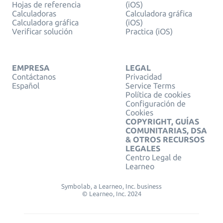
Hojas de referencia
(iOS)
Calculadoras
Calculadora gráfica
Calculadora gráfica
(iOS)
Verificar solución
Practica (iOS)
EMPRESA
LEGAL
Contáctanos
Privacidad
Español
Service Terms
Política de cookies
Configuración de
Cookies
COPYRIGHT, GUÍAS
COMUNITARIAS, DSA
& OTROS RECURSOS
LEGALES
Centro Legal de
Learneo
Symbolab, a Learneo, Inc. business
© Learneo, Inc. 2024