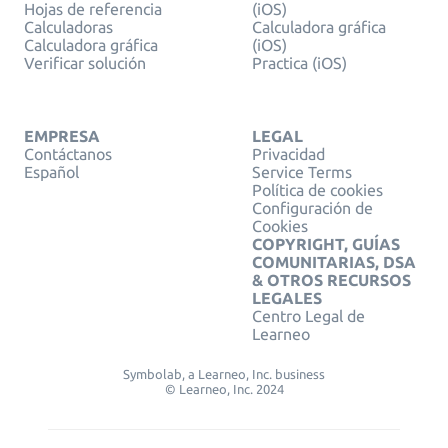
Hojas de referencia
(iOS)
Calculadoras
Calculadora gráfica
Calculadora gráfica
(iOS)
Verificar solución
Practica (iOS)
EMPRESA
LEGAL
Contáctanos
Privacidad
Español
Service Terms
Política de cookies
Configuración de
Cookies
COPYRIGHT, GUÍAS
COMUNITARIAS, DSA
& OTROS RECURSOS
LEGALES
Centro Legal de
Learneo
Symbolab, a Learneo, Inc. business
© Learneo, Inc. 2024