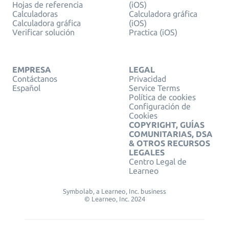
Hojas de referencia
(iOS)
Calculadoras
Calculadora gráfica
Calculadora gráfica
(iOS)
Verificar solución
Practica (iOS)
EMPRESA
LEGAL
Contáctanos
Privacidad
Español
Service Terms
Política de cookies
Configuración de
Cookies
COPYRIGHT, GUÍAS
COMUNITARIAS, DSA
& OTROS RECURSOS
LEGALES
Centro Legal de
Learneo
Symbolab, a Learneo, Inc. business
© Learneo, Inc. 2024