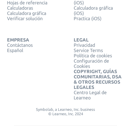
Hojas de referencia
(iOS)
Calculadoras
Calculadora gráfica
Calculadora gráfica
(iOS)
Verificar solución
Practica (iOS)
EMPRESA
LEGAL
Contáctanos
Privacidad
Español
Service Terms
Política de cookies
Configuración de
Cookies
COPYRIGHT, GUÍAS
COMUNITARIAS, DSA
& OTROS RECURSOS
LEGALES
Centro Legal de
Learneo
Symbolab, a Learneo, Inc. business
© Learneo, Inc. 2024