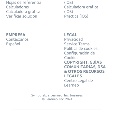
Hojas de referencia
(iOS)
Calculadoras
Calculadora gráfica
Calculadora gráfica
(iOS)
Verificar solución
Practica (iOS)
EMPRESA
LEGAL
Contáctanos
Privacidad
Español
Service Terms
Política de cookies
Configuración de
Cookies
COPYRIGHT, GUÍAS
COMUNITARIAS, DSA
& OTROS RECURSOS
LEGALES
Centro Legal de
Learneo
Symbolab, a Learneo, Inc. business
© Learneo, Inc. 2024