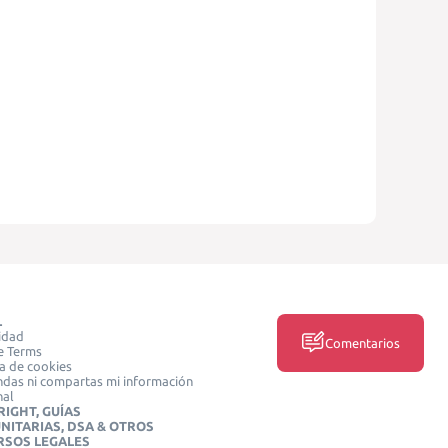
L
idad
Comentarios
e Terms
ca de cookies
das ni compartas mi información
nal
IGHT, GUÍAS
NITARIAS, DSA & OTROS
RSOS LEGALES