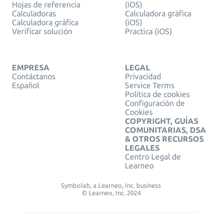
Hojas de referencia
(iOS)
Calculadoras
Calculadora gráfica
Calculadora gráfica
(iOS)
Verificar solución
Practica (iOS)
EMPRESA
LEGAL
Contáctanos
Privacidad
Español
Service Terms
Política de cookies
Configuración de
Cookies
COPYRIGHT, GUÍAS
COMUNITARIAS, DSA
& OTROS RECURSOS
LEGALES
Centro Legal de
Learneo
Symbolab, a Learneo, Inc. business
© Learneo, Inc. 2024