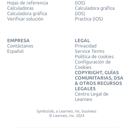
Hojas de referencia
(iOS)
Calculadoras
Calculadora gráfica
Calculadora gráfica
(iOS)
Verificar solución
Practica (iOS)
EMPRESA
LEGAL
Contáctanos
Privacidad
Español
Service Terms
Política de cookies
Configuración de
Cookies
COPYRIGHT, GUÍAS
COMUNITARIAS, DSA
& OTROS RECURSOS
LEGALES
Centro Legal de
Learneo
Symbolab, a Learneo, Inc. business
© Learneo, Inc. 2024