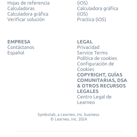
Hojas de referencia
(iOS)
Calculadoras
Calculadora gráfica
Calculadora gráfica
(iOS)
Verificar solución
Practica (iOS)
EMPRESA
LEGAL
Contáctanos
Privacidad
Español
Service Terms
Política de cookies
Configuración de
Cookies
COPYRIGHT, GUÍAS
COMUNITARIAS, DSA
& OTROS RECURSOS
LEGALES
Centro Legal de
Learneo
Symbolab, a Learneo, Inc. business
© Learneo, Inc. 2024