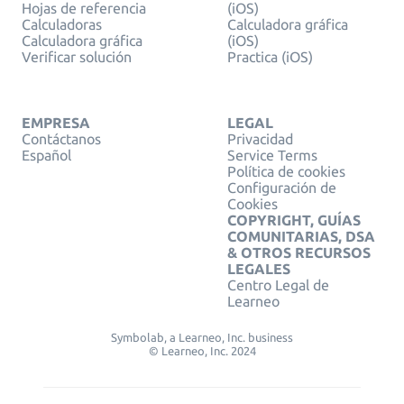
Hojas de referencia
(iOS)
Calculadoras
Calculadora gráfica
Calculadora gráfica
(iOS)
Verificar solución
Practica (iOS)
EMPRESA
LEGAL
Contáctanos
Privacidad
Español
Service Terms
Política de cookies
Configuración de
Cookies
COPYRIGHT, GUÍAS
COMUNITARIAS, DSA
& OTROS RECURSOS
LEGALES
Centro Legal de
Learneo
Symbolab, a Learneo, Inc. business
© Learneo, Inc. 2024