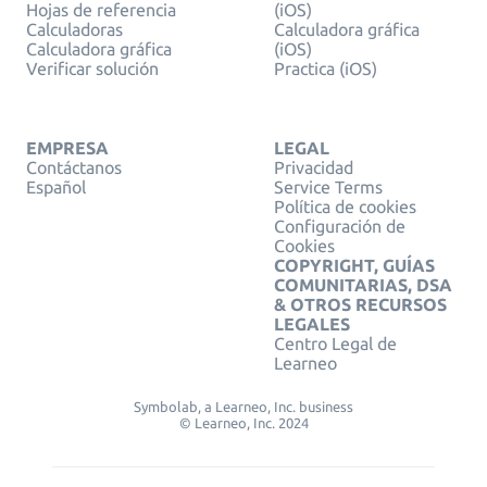
Hojas de referencia
(iOS)
Calculadoras
Calculadora gráfica
Calculadora gráfica
(iOS)
Verificar solución
Practica (iOS)
EMPRESA
LEGAL
Contáctanos
Privacidad
Español
Service Terms
Política de cookies
Configuración de
Cookies
COPYRIGHT, GUÍAS
COMUNITARIAS, DSA
& OTROS RECURSOS
LEGALES
Centro Legal de
Learneo
Symbolab, a Learneo, Inc. business
© Learneo, Inc. 2024