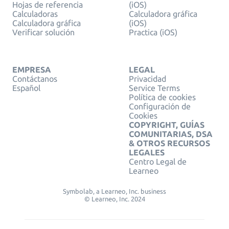
Hojas de referencia
(iOS)
Calculadoras
Calculadora gráfica
Calculadora gráfica
(iOS)
Verificar solución
Practica (iOS)
EMPRESA
LEGAL
Contáctanos
Privacidad
Español
Service Terms
Política de cookies
Configuración de
Cookies
COPYRIGHT, GUÍAS
COMUNITARIAS, DSA
& OTROS RECURSOS
LEGALES
Centro Legal de
Learneo
Symbolab, a Learneo, Inc. business
© Learneo, Inc. 2024