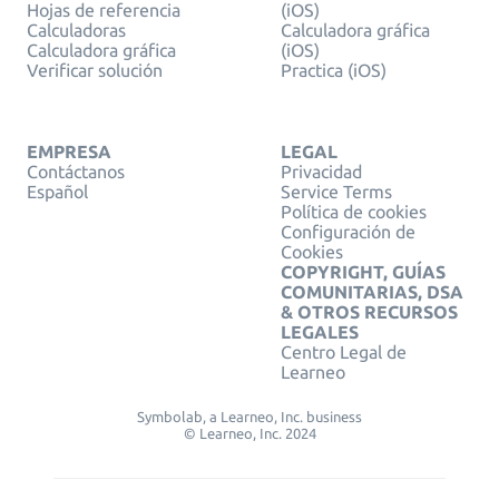
Hojas de referencia
(iOS)
Calculadoras
Calculadora gráfica
Calculadora gráfica
(iOS)
Verificar solución
Practica (iOS)
EMPRESA
LEGAL
Contáctanos
Privacidad
Español
Service Terms
Política de cookies
Configuración de
Cookies
COPYRIGHT, GUÍAS
COMUNITARIAS, DSA
& OTROS RECURSOS
LEGALES
Centro Legal de
Learneo
Symbolab, a Learneo, Inc. business
© Learneo, Inc. 2024