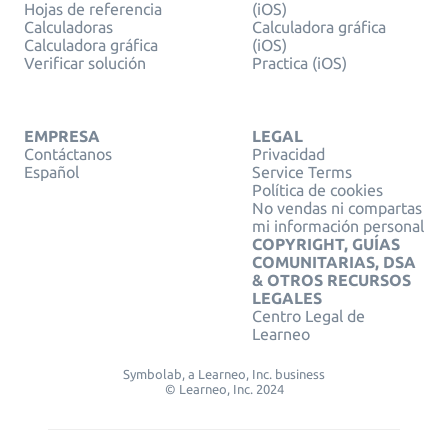
Hojas de referencia
(iOS)
Calculadoras
Calculadora gráfica
Calculadora gráfica
(iOS)
Verificar solución
Practica (iOS)
EMPRESA
LEGAL
Contáctanos
Privacidad
Español
Service Terms
Política de cookies
No vendas ni compartas
mi información personal
COPYRIGHT, GUÍAS
COMUNITARIAS, DSA
& OTROS RECURSOS
LEGALES
Centro Legal de
Learneo
Symbolab, a Learneo, Inc. business
© Learneo, Inc. 2024