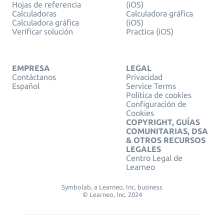
Hojas de referencia
(iOS)
Calculadoras
Calculadora gráfica
Calculadora gráfica
(iOS)
Verificar solución
Practica (iOS)
EMPRESA
LEGAL
Contáctanos
Privacidad
Español
Service Terms
Política de cookies
Configuración de
Cookies
COPYRIGHT, GUÍAS
COMUNITARIAS, DSA
& OTROS RECURSOS
LEGALES
Centro Legal de
Learneo
Symbolab, a Learneo, Inc. business
© Learneo, Inc. 2024