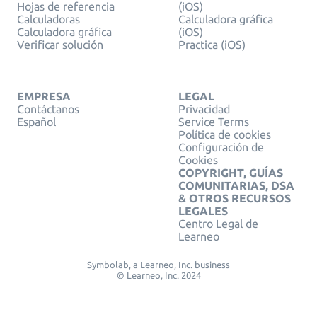
Hojas de referencia
(iOS)
Calculadoras
Calculadora gráfica
Calculadora gráfica
(iOS)
Verificar solución
Practica (iOS)
EMPRESA
LEGAL
Contáctanos
Privacidad
Español
Service Terms
Política de cookies
Configuración de
Cookies
COPYRIGHT, GUÍAS
COMUNITARIAS, DSA
& OTROS RECURSOS
LEGALES
Centro Legal de
Learneo
Symbolab, a Learneo, Inc. business
© Learneo, Inc. 2024