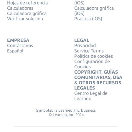
Hojas de referencia
(iOS)
Calculadoras
Calculadora gráfica
Calculadora gráfica
(iOS)
Verificar solución
Practica (iOS)
EMPRESA
LEGAL
Contáctanos
Privacidad
Español
Service Terms
Política de cookies
Configuración de
Cookies
COPYRIGHT, GUÍAS
COMUNITARIAS, DSA
& OTROS RECURSOS
LEGALES
Centro Legal de
Learneo
Symbolab, a Learneo, Inc. business
© Learneo, Inc. 2024