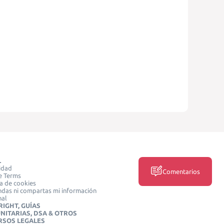
L
idad
Comentarios
e Terms
ca de cookies
das ni compartas mi información
nal
IGHT, GUÍAS
NITARIAS, DSA & OTROS
RSOS LEGALES