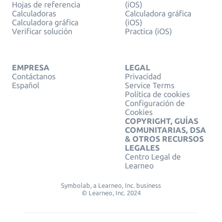
Hojas de referencia
(iOS)
Calculadoras
Calculadora gráfica
Calculadora gráfica
(iOS)
Verificar solución
Practica (iOS)
EMPRESA
LEGAL
Contáctanos
Privacidad
Español
Service Terms
Política de cookies
Configuración de
Cookies
COPYRIGHT, GUÍAS
COMUNITARIAS, DSA
& OTROS RECURSOS
LEGALES
Centro Legal de
Learneo
Symbolab, a Learneo, Inc. business
© Learneo, Inc. 2024