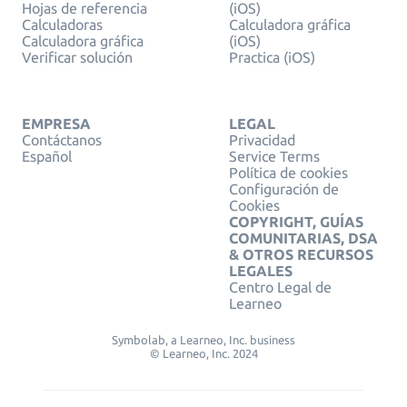
Hojas de referencia
(iOS)
Calculadoras
Calculadora gráfica
Calculadora gráfica
(iOS)
Verificar solución
Practica (iOS)
EMPRESA
LEGAL
Contáctanos
Privacidad
Español
Service Terms
Política de cookies
Configuración de
Cookies
COPYRIGHT, GUÍAS
COMUNITARIAS, DSA
& OTROS RECURSOS
LEGALES
Centro Legal de
Learneo
Symbolab, a Learneo, Inc. business
© Learneo, Inc. 2024