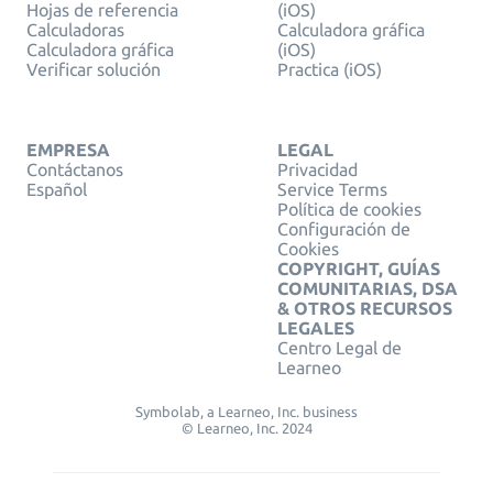
Hojas de referencia
(iOS)
Calculadoras
Calculadora gráfica
Calculadora gráfica
(iOS)
Verificar solución
Practica (iOS)
EMPRESA
LEGAL
Contáctanos
Privacidad
Español
Service Terms
Política de cookies
Configuración de
Cookies
COPYRIGHT, GUÍAS
COMUNITARIAS, DSA
& OTROS RECURSOS
LEGALES
Centro Legal de
Learneo
Symbolab, a Learneo, Inc. business
© Learneo, Inc. 2024