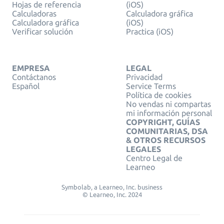
Hojas de referencia
(iOS)
Calculadoras
Calculadora gráfica
Calculadora gráfica
(iOS)
Verificar solución
Practica (iOS)
EMPRESA
LEGAL
Contáctanos
Privacidad
Español
Service Terms
Política de cookies
No vendas ni compartas
mi información personal
COPYRIGHT, GUÍAS
COMUNITARIAS, DSA
& OTROS RECURSOS
LEGALES
Centro Legal de
Learneo
Symbolab, a Learneo, Inc. business
© Learneo, Inc. 2024