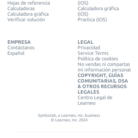
Hojas de referencia
(iOS)
Calculadoras
Calculadora gráfica
Calculadora gráfica
(iOS)
Verificar solución
Practica (iOS)
EMPRESA
LEGAL
Contáctanos
Privacidad
Español
Service Terms
Política de cookies
No vendas ni compartas
mi información personal
COPYRIGHT, GUÍAS
COMUNITARIAS, DSA
& OTROS RECURSOS
LEGALES
Centro Legal de
Learneo
Symbolab, a Learneo, Inc. business
© Learneo, Inc. 2024