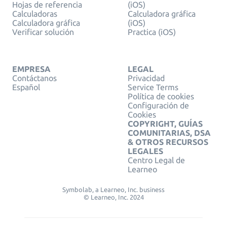
Hojas de referencia
(iOS)
Calculadoras
Calculadora gráfica
Calculadora gráfica
(iOS)
Verificar solución
Practica (iOS)
EMPRESA
LEGAL
Contáctanos
Privacidad
Español
Service Terms
Política de cookies
Configuración de
Cookies
COPYRIGHT, GUÍAS
COMUNITARIAS, DSA
& OTROS RECURSOS
LEGALES
Centro Legal de
Learneo
Symbolab, a Learneo, Inc. business
© Learneo, Inc. 2024