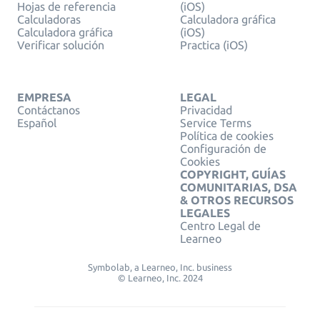
Hojas de referencia
(iOS)
Calculadoras
Calculadora gráfica
Calculadora gráfica
(iOS)
Verificar solución
Practica (iOS)
EMPRESA
LEGAL
Contáctanos
Privacidad
Español
Service Terms
Política de cookies
Configuración de
Cookies
COPYRIGHT, GUÍAS
COMUNITARIAS, DSA
& OTROS RECURSOS
LEGALES
Centro Legal de
Learneo
Symbolab, a Learneo, Inc. business
© Learneo, Inc. 2024