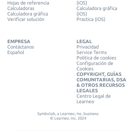
Hojas de referencia
(iOS)
Calculadoras
Calculadora gráfica
Calculadora gráfica
(iOS)
Verificar solución
Practica (iOS)
EMPRESA
LEGAL
Contáctanos
Privacidad
Español
Service Terms
Política de cookies
Configuración de
Cookies
COPYRIGHT, GUÍAS
COMUNITARIAS, DSA
& OTROS RECURSOS
LEGALES
Centro Legal de
Learneo
Symbolab, a Learneo, Inc. business
© Learneo, Inc. 2024