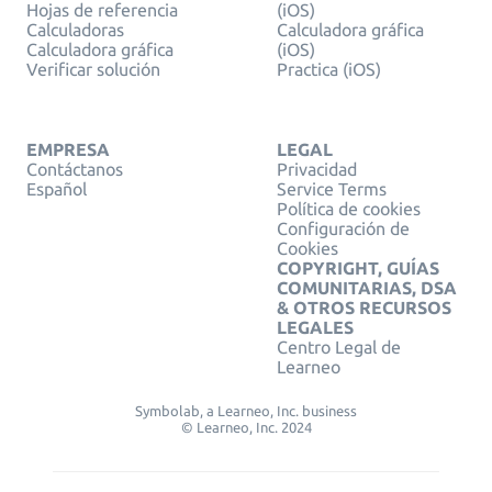
Hojas de referencia
(iOS)
Calculadoras
Calculadora gráfica
Calculadora gráfica
(iOS)
Verificar solución
Practica (iOS)
EMPRESA
LEGAL
Contáctanos
Privacidad
Español
Service Terms
Política de cookies
Configuración de
Cookies
COPYRIGHT, GUÍAS
COMUNITARIAS, DSA
& OTROS RECURSOS
LEGALES
Centro Legal de
Learneo
Symbolab, a Learneo, Inc. business
© Learneo, Inc. 2024