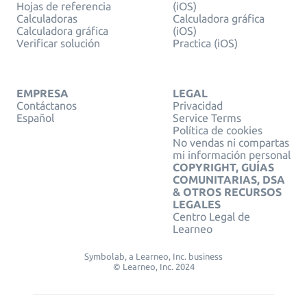
Hojas de referencia
(iOS)
Calculadoras
Calculadora gráfica
Calculadora gráfica
(iOS)
Verificar solución
Practica (iOS)
EMPRESA
LEGAL
Contáctanos
Privacidad
Español
Service Terms
Política de cookies
No vendas ni compartas
mi información personal
COPYRIGHT, GUÍAS
COMUNITARIAS, DSA
& OTROS RECURSOS
LEGALES
Centro Legal de
Learneo
Symbolab, a Learneo, Inc. business
© Learneo, Inc. 2024