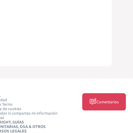
L
idad
Comentarios
e Terms
ca de cookies
das ni compartas mi información
nal
IGHT, GUÍAS
NITARIAS, DSA & OTROS
RSOS LEGALES