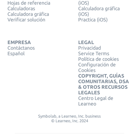
Hojas de referencia
(iOS)
Calculadoras
Calculadora gráfica
Calculadora gráfica
(iOS)
Verificar solución
Practica (iOS)
EMPRESA
LEGAL
Contáctanos
Privacidad
Español
Service Terms
Política de cookies
Configuración de
Cookies
COPYRIGHT, GUÍAS
COMUNITARIAS, DSA
& OTROS RECURSOS
LEGALES
Centro Legal de
Learneo
Symbolab, a Learneo, Inc. business
© Learneo, Inc. 2024