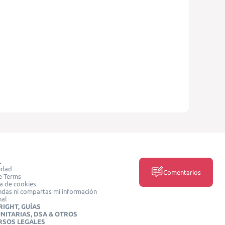
L
idad
Comentarios
e Terms
ca de cookies
das ni compartas mi información
nal
IGHT, GUÍAS
NITARIAS, DSA & OTROS
RSOS LEGALES