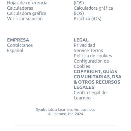
Hojas de referencia
(iOS)
Calculadoras
Calculadora gráfica
Calculadora gráfica
(iOS)
Verificar solución
Practica (iOS)
EMPRESA
LEGAL
Contáctanos
Privacidad
Español
Service Terms
Política de cookies
Configuración de
Cookies
COPYRIGHT, GUÍAS
COMUNITARIAS, DSA
& OTROS RECURSOS
LEGALES
Centro Legal de
Learneo
Symbolab, a Learneo, Inc. business
© Learneo, Inc. 2024