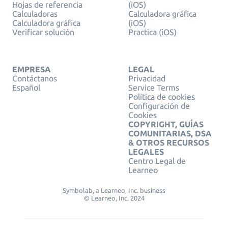
Hojas de referencia
(iOS)
Calculadoras
Calculadora gráfica
Calculadora gráfica
(iOS)
Verificar solución
Practica (iOS)
EMPRESA
LEGAL
Contáctanos
Privacidad
Español
Service Terms
Política de cookies
Configuración de
Cookies
COPYRIGHT, GUÍAS
COMUNITARIAS, DSA
& OTROS RECURSOS
LEGALES
Centro Legal de
Learneo
Symbolab, a Learneo, Inc. business
© Learneo, Inc. 2024