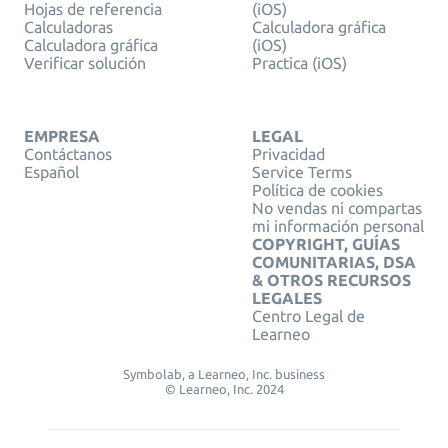
Hojas de referencia
(iOS)
Calculadoras
Calculadora gráfica
Calculadora gráfica
(iOS)
Verificar solución
Practica (iOS)
EMPRESA
LEGAL
Contáctanos
Privacidad
Español
Service Terms
Política de cookies
No vendas ni compartas
mi información personal
COPYRIGHT, GUÍAS
COMUNITARIAS, DSA
& OTROS RECURSOS
LEGALES
Centro Legal de
Learneo
Symbolab, a Learneo, Inc. business
© Learneo, Inc. 2024